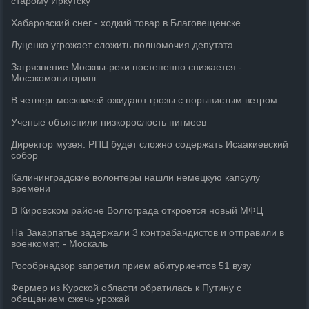
старому Иркутску
Хабаровский снег - ходкий товар в Благовещенске
Луценко угрожает сложить полномочия депутата
Загрязнение Москвы-реки постепенно снижается -
Мосэкомониторинг
В четверг москвичей ожидают грозы с порывистым ветром
Ученые объяснили низкорослость пигмеев
Директор музея: РПЦ будет сложно содержать Исаакиевский
собор
Калининградские волонтеры нашли немецкую капсулу
времени
В Кировском районе Волгограда откроется новый МФЦ
На Закарпатье задержали 3 контрабандистов и отправили в
военкомат, - Москаль
Рособрнадзор запретил прием абитуриентов 51 вузу
Фермер из Курской области обратилась к Путину с
обещанием сжечь урожай