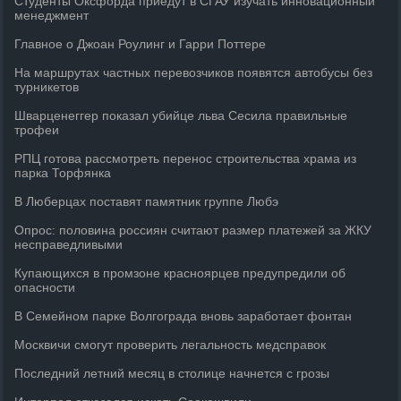
Студенты Оксфорда приедут в СГАУ изучать инновационный
менеджмент
Главное о Джоан Роулинг и Гарри Поттере
На маршрутах частных перевозчиков появятся автобусы без
турникетов
Шварценеггер показал убийце льва Сесила правильные
трофеи
РПЦ готова рассмотреть перенос строительства храма из
парка Торфянка
В Люберцах поставят памятник группе Любэ
Опрос: половина россиян считают размер платежей за ЖКУ
несправедливыми
Купающихся в промзоне красноярцев предупредили об
опасности
В Семейном парке Волгограда вновь заработает фонтан
Москвичи смогут проверить легальность медсправок
Последний летний месяц в столице начнется с грозы