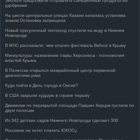
Экологи предложили отправлять санкционные продукты на
удобрения
На шести центральных улицах Казани началась установка
знаков Остановка запрещена
Новый прогулочный теплоход спустили на воду в Нижнем
Новгороде
В МЧС рассказали, чем опасен фестиваль Befooz в Крыму
Минкультуры: назначение главы Херсонеса - полномочия
властей Крыма
В Полесске открылся межрайонный центр первичной
диагностики рака
Куда пойти в День города в Омске?
В США закрыли худшую в стране тюрьму
Движение по перекрытой площади Павших борцов пустили по
двум полосам
Из 342 детских садов Нижнего Новгорода сделают 308
Россияне не хотят платить ЮКОСу