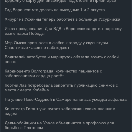
Дорожную карту для инвалидов подготовят в Приангарье
Гид Воронеж: что делать на выходных 1 и 2 августа
Хирург из Украины теперь работает в больнице Уссурийска
Из-за празднования Дня ВДВ в Воронеже запретят парковку
возле парка Победы
Мэр Омска признался в любви к городу у скульптуры
Счастливые часов не наблюдают
Водителей автобусов и маршруток обязали возить с собой
песок
Кардиоцентр Волгограда: количество пациентов с
заболеваниями сердца растёт
Кортни Лав потребовала запретить публикацию снимков с
места смерти Кобейна
На улице Ново-Садовой в Самаре началась укладка асфальта
Кинотеатр Гигант уже пугает хабаровчан своим внешним
видом
Дальнобойщики на Урале объединятся в профсоюз для
борьбы с Платоном