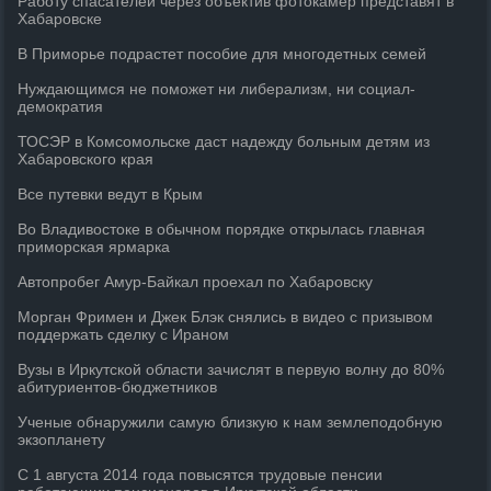
Работу спасателей через объектив фотокамер представят в
Хабаровске
В Приморье подрастет пособие для многодетных семей
Нуждающимся не поможет ни либерализм, ни социал-
демократия
ТОСЭР в Комсомольске даст надежду больным детям из
Хабаровского края
Все путевки ведут в Крым
Во Владивостоке в обычном порядке открылась главная
приморская ярмарка
Автопробег Амур-Байкал проехал по Хабаровску
Морган Фримен и Джек Блэк cнялись в видео с призывом
поддержать сделку с Ираном
Вузы в Иркутской области зачислят в первую волну до 80%
абитуриентов-бюджетников
Ученые обнаружили самую близкую к нам землеподобную
экзопланету
С 1 августа 2014 года повысятся трудовые пенсии