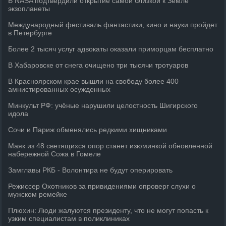
В NASA подтвердили открытие самой близкой к Земле
экзопланеты
Международный фестиваль фантастики, кино и науки пройдет
в Петербурге
Более 2 тысяч услуг адвокаты оказали приморцам бесплатно
В Хабаровске от снега очищено три тысячи тротуаров
В Красноярском крае вышли на свободу более 400
амнистированных осужденных
Минкульт РФ: учёные нарушили целостность Шигирского
идола
Сочи и Париж обменялись редкими хищниками
Маяк из 48 светящихся опор станет изюминкой обновленной
набережной Сожа в Гомеле
Замглавы РКБ - Волонтира не будут оперировать
Режиссер Охотников за привидениями опроверг слухи о
мужском ремейке
Плюхин: Люди жалуются президенту, что не могут попасть к
узким специалистам в поликлиниках