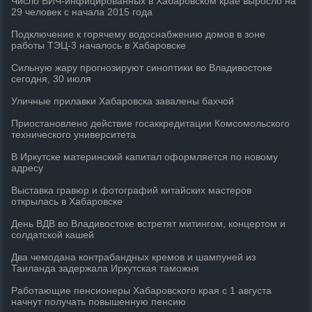
Число ВИЧ-инфицированных в Хабаровском крае выросло на
29 человек с начала 2015 года
Подключение к горячему водоснабжению домов в зоне
работы ТЭЦ-3 началось в Хабаровске
Сильную жару прогнозируют синоптики во Владивостоке
сегодня, 30 июля
Уличные прилавки Хабаровска завалены бахчой
Приостановлено действие госаккредитации Комсомольского
технического университета
В Иркутске материнский капитал оформляется по новому
адресу
Выставка гравюр и фотографий китайских мастеров
открылась в Хабаровске
День ВДВ во Владивостоке встретят митингом, концертом и
солдатской кашей
Два чемодана контрабандных кремов и шампуней из
Таиланда задержала Иркутская таможня
Работающие пенсионеры Хабаровского края с 1 августа
начнут получать повышенную пенсию