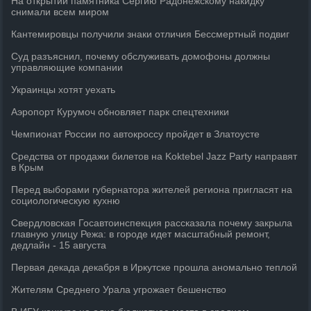
На открытии памятника Сергию Радонежскому накидку
снимали всем миром
Кантемировцы получили знаки отличия Бессмертный подвиг
Суд разъяснил, почему обслуживать домофоны должны
управляющие компании
Украинцы хотят уехать
Аэропорт Курумоч обновляет парк спецтехники
Чемпионат России по автокроссу пройдет в Златоусте
Средства от продажи билетов на Koktebel Jazz Party направят
в Крым
Перед выборами губернатора жителей региона пригласят на
социологическую кухню
Свердловская Госавтоинспекция рассказала почему закрыла
главную улицу Режа: в городе идет масштабный ремонт,
дедлайн - 15 августа
Первая декада декабря в Иркутске прошла аномально теплой
Жителям Среднего Урала угрожает бешенство