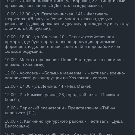
10.00 - Стадион «Локомотив», ул. Боровая, 32 - Спортивный
праздник, посвященный Дню железнодорожника;.
10.00 - 13.00 - ул. Екатерининская, 141 - Фестиваль
творчества «Я рисую» (серия мастер-классов, где учат
рисованию, декорированию и другому прикладному искусству,
стоимость 600 рублей);.
10.00 - 18.00 - ул. Уинская, 10 - Сельскохозяйственная
ярмарка, где будет представлена продукция прикамских
фермеров, изделия от производителей и переработчиков
сельхозпродукции;.
10.00 - Место отправления: Цирк - Ежегодная вело-кемпинг
поездка в Хохловку;.
12.00 - Хохловка - «Большие маневры» - Фестиваль военно-
исторической реконструкции на Хохловских холмах;.
12.00 - 17.00 - ул. Ленина, 44 - Flea Market;.
12.00 - 2-я Камская улица, 26, городской пляж - Пляжная
борьба;.
15.00 - Пермский планетарий - Представление «Тайны
деревьев» (7+);.
16.00 - с. Калинино Кунгурского района - Фестиваль «Душа
Белогорья»;.
16.00 - ул. Куйбышева, 95 - Матч «Амкар» VS «Крылья