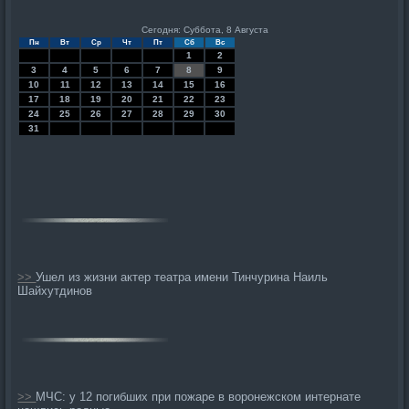
Сегодня: Суббота, 8 Августа
Пн
Вт
Ср
Чт
Пт
Сб
Вс
1
2
3
4
5
6
7
8
9
10
11
12
13
14
15
16
17
18
19
20
21
22
23
24
25
26
27
28
29
30
31
>>
Ушел из жизни актер театра имени Тинчурина Наиль
Шайхутдинов
>>
МЧС: у 12 погибших при пожаре в воронежском интернате