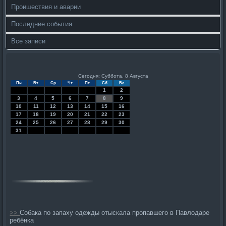
Проишествия и аварии
Последние события
Все записи
Сегодня: Суббота, 8 Августа
Пн
Вт
Ср
Чт
Пт
Сб
Вс
1
2
3
4
5
6
7
8
9
10
11
12
13
14
15
16
17
18
19
20
21
22
23
24
25
26
27
28
29
30
31
>>
Собака по запаху одежды отыскала пропавшего в Павлодаре
ребёнка