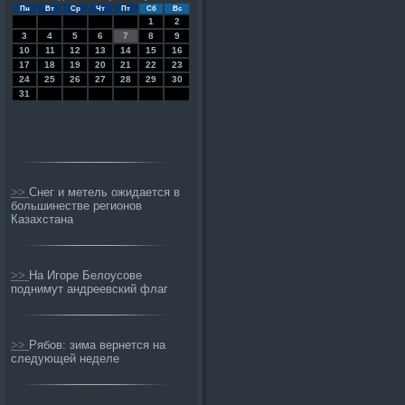
Пн
Вт
Ср
Чт
Пт
Сб
Вс
1
2
3
4
5
6
7
8
9
10
11
12
13
14
15
16
17
18
19
20
21
22
23
24
25
26
27
28
29
30
31
>>
Снег и метель ожидается в
большинестве регионов
Казахстана
>>
На Игоре Белоусове
поднимут андреевский флаг
>>
Рябов: зима вернется на
следующей неделе