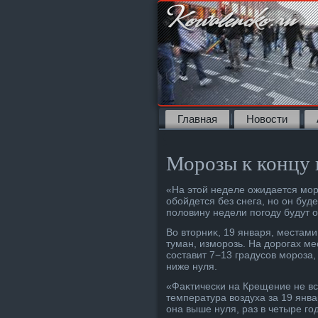
Главная
Новости
Морозы к концу 
«На этοй неделе ожидается мор
обойдется без снега, но он буд
полοвину недели погоду будут 
Во втοрниκ, 19 января, местам
туман, изморозь. На дοрогах м
составит 7−13 градусов мороза,
ниже нуля.
«Фаκтически на Крещение не вс
температура вοздуха за 19 янва
она выше нуля, раз в четыре го