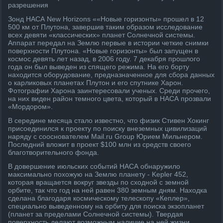
разрешения
Зонд НАСА New Horizons ««Новые горизонты» прошел в 12
500 км от Плутона, завершив таким образом исследование
всех девяти «классических» планет Солнечной системы.
Аппарат передал на Землю первые в истории четкие снимки
поверхности Плутона. «Новые горизонты» был запущен в
космос девять лет назад, в 2006 году. 7 декабря прошлого
года он был выведен из спящего режима. На его борту
находится оборудование, предназначенное для сбора данных
о карликовых планетах Плутон и его спутнике Харон.
Фотографии Харона заинтересовали ученых. Среди прочего,
на них виден район темного цвета, который в НАСА прозвали
«Мордором».
В середине месяца стало известно, что физик Стивен Хокинг
присоединился к проекту по поиску внеземных цивилизаций
наряду с сооснователем Mail.ru Group Юрием Мильнером.
Последний вложит в проект $100 млн из средств своего
благотворительного фонда.
В довершение июльских событий НАСА обнаружило
максимально похожую на Землю планету - Kepler 452,
которая вращается вокруг звезды по сходной с земной
орбите, так что год на ней равен 380 земным дням. Находка
сделана благодаря космическому телескопу «Кеплер»,
специально выведенному на орбиту для поиска экзопланет
(планет за пределами Солнечной системы). Твердая
поверхность делают возможным наличие на ней жизни.