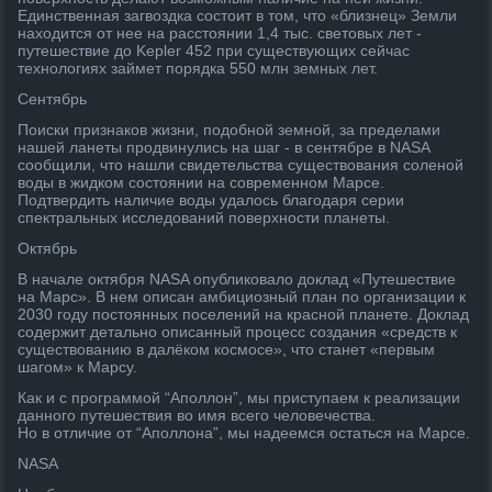
Единственная загвоздка состоит в том, что «близнец» Земли
находится от нее на расстоянии 1,4 тыс. световых лет -
путешествие до Kepler 452 при существующих сейчас
технологиях займет порядка 550 млн земных лет.
Сентябрь
Поиски признаков жизни, подобной земной, за пределами
нашей ланеты продвинулись на шаг - в сентябре в NASA
сообщили, что нашли свидетельства существования соленой
воды в жидком состоянии на современном Марсе.
Подтвердить наличие воды удалось благодаря серии
спектральных исследований поверхности планеты.
Октябрь
В начале октября NASA опубликовало доклад «Путешествие
на Марс». В нем описан амбициозный план по организации к
2030 году постоянных поселений на красной планете. Доклад
содержит детально описанный процесс создания «средств к
существованию в далёком космосе», что станет «первым
шагом» к Марсу.
Как и с программой “Аполлон”, мы приступаем к реализации
данного путешествия во имя всего человечества.
Но в отличие от “Аполлона”, мы надеемся остаться на Марсе.
NASA