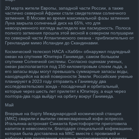
20 марта жители Европы, западной части России, а также
частично северной Африки стали свидетелями солнечного
затмения. В Москве во время максимальной фазы затмения
Луна закрыла солнечный диск на 65%, что для
невооруженного взгляда выглядело как пасмурность. Полоса
полного затмения прошла этой весной в северном полушарии
по северной части Атлантического океана - приблизительно от
Гренландии мимо Исландии до Скандинавии.
Космический телескоп НАСА «Хаббл» обнаружил подледный
океан на спутнике Юпитера Ганимеде, самом большом
спутнике Солнечной системы. Согласно оценкам ученых,
океан располагается под 150-километровым слоем льда, а
его запасы воды могут превышать суммарные запасы воды,
находящейся на всей поверхности Земли. Российские ученые
планируют в 2023 году отправить к Ганимеду два
исследовательских зонда - посадочный и орбитальный,
которые через шесть лет прилетят к Юпитеру, а еще через
полтора-два года выйдут на орбиту вокруг Ганимеда.
Май
Впервые на борту Международной космической станции
(МКС) сварили и выпили свежесваренный кофе-эспрессо.
Итальянка-астронавт Саманта Кристофоретти приготовила
напиток в невесомости, благодаря специальной кофемашине,
которая была доставлена на МКС вместе с провизией и
набором для проведения научных экспериментов в рамках