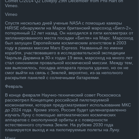
Comet C/2014 Q2 Lovejoy 29th December from Phil Hart on
Vimeo.
Vimeo
Спустя несколько дней ученые NASA с помощью камеры
HiRISE обнаружили на Марсе британский марсоход «Бигл-2»,
потерянный 12 лет назад. Он находился в пяти километрах от
запланированного места посадки «Бигля» на Марс. Марсоход
был запущен Европейским космическим агентством в 2003
году в рамках миссии Mars Express. Названный по имени
корабля, участвовавшего в исследовательской экспедиции
Чарльза Дарвина в 30-х годах 19 века, марсоход на много лет
стал синонимом провальной космической миссии. Между тем,
как выяснилось, посадка аппарата прошла удачно, но он не
смог выйти на связь с Землей, вероятно, из-за неполного
раскрытия панелей с солнечными батареями.
Февраль
В конце февраля Научно-технический совет Роскосмоса
рассмотрел Концепцию российской пилотируемой
космонавтики, которая предусматривает использование МКС
до 2024 года. Кроме этого, Россия будет целенаправленно
изучать Луну с помощью автоматических космических
аппаратов с окололунной орбиты и с поверхности
естественного спутника Земли. На рубеже 2030 года
планируется выход и на пилотируемые полеты на Луну.
Март