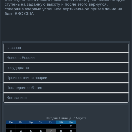
ступень на заданную высоту и после этого вернулся,
совершив впервые успешное вертикальное приземление на
базе ВВС США.
Главная
Новое в России
Государство
Проишествия и аварии
Последние события
Все записи
Сегодня: Пятница, 7 Августа
Пн
Вт
Ср
Чт
Пт
Сб
Вс
1
2
3
4
5
6
7
8
9