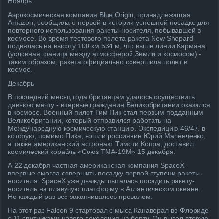
Ноябрь
Аэрокосмическая компания Blue Origin, принадлежащая
Amazon, сообщила о первой в истории успешной посадке для
повторного использования ракеты-носителя, побывавшей в
космосе. Во время тестового полета ракета New Shepard
поднялась на высоту 100 км 534 м, что выше линии Кармана
(условная граница между атмосферой Земли и космосом) -
таким образом, ракета официально совершила полет в
космос.
Декабрь
В последний месяц года британцам удалось осуществить
давнюю мечту - впервые гражданин Великобритании оказался
в космосе. Военный пилот Тим Пик стал первым подданным
Великобритании, который отправился работать на
Международную космическую станцию. Экспедицию 46/47, в
которую, помимо Пика, вошли россиянин Юрий Маленченко,
а также американский астронавт Тимоти Копра, доставил
космический корабль «Союз ТМА-19М» 15 декабря.
А 22 декабря частная американская компания SpaceX
впервые смогла совершить посадку первой ступени ракеты-
носителя. SpaceX уже дважды пыталась посадить ракету-
носитель на плавучую платформу в Атлантическом океане.
Но каждый раз все заканчивалось провалом.
На этот раз Falcon 9 стартовал с мыса Канаверал во Флориде
с 11 спутниками нового поколения на борту. Он вывел вторую