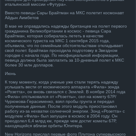
итальянской миссии «Футура».
Вместо певицы Сары Брайтман на МКС полетит космонавт
Айдын Аимбетов
В мае не оправдались надежды британцев на полет первого
гражданина Великобритании в космос - певица Сара
Брайтман, которая собиралась лететь в качестве
космического туриста на МКС 1 сентября 2015 года,
объявила, что по семейным обстоятельствам откладывает
свой полет. Брайтман проходила подготовку в Звездном
городке с начала года. По неофициальной информации,
певица должна была заплатить за 10-дневный полет к МКС
более 30 млн долларов.
Июнь
К тому моменту, когда ученые уже стали терять надежду
услышать вести от космического аппарата «Фила» зонда
«Розетта», он вновь связался с Землей. В ноябре 2014 года
«Фила» отстыковался от «Розетты», сел на комету 67P/
Чурюмова-Герасименко, взял пробы грунта и передал
полученные данные. После этого модуль приостановил
работу из-за нехватки солнечной энергии. Зонд «Розетта» с
модулем «Фила» был запущен в космос в 2004 году. Он
преодолел 6,4 млрд км, прежде чем достиг кометы 67Р,
находящейся вблизи орбиты Юпитера.
New Horizons прислал первые фото Плутона супервысокого