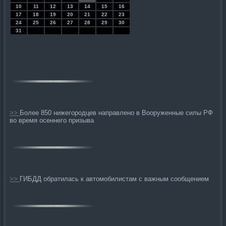
10
11
12
13
14
15
16
17
18
19
20
21
22
23
24
25
26
27
28
29
30
31
>>
Более 850 нижегородцев направлено в Вооруженные силы РФ
во время осеннего призыва
>>
ГИБДД обратилась к автомобилистам с важным сообщением