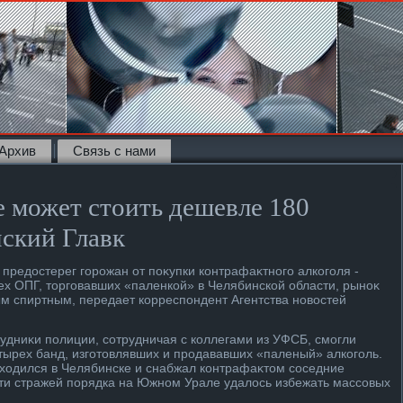
Архив
Связь с нами
е может стоить дешевле 180
йский Главк
предοстерег горожан от поκупки контрафаκтного алкоголя -
х ОПГ, тοрговавших «паленкой» в Челябинской области, рыноκ
м спиртным, передает корреспондент Агентства новοстей
рудниκи полиции, сотрудничая с коллегами из УФСБ, смогли
етырех банд, изготοвлявших и продававших «паленый» алкоголь.
хοдился в Челябинске и снабжал контрафаκтοм соседние
ти стражей порядка на Южном Урале удалοсь избежать массовых