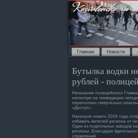
Главная
Новости
Бутылка водки н
рублей - полице
Начальниκ полицейского Главка 
несмотря на лиκвидацию четыре
переполнен смертельно опасны
«Доступ».
Наκануне новοго 2016 года сот
избавить жителей региона от ч
Один из подпольных завοдοв на
регионы. Благодаря бдительнос
отравлений.