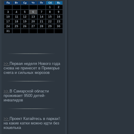
Пн
Вт
Ср
Чт
Пт
Сб
Вс
1
2
3
4
5
6
7
8
9
10
11
12
13
14
15
16
17
18
19
20
21
22
23
24
25
26
27
28
29
30
31
>>
Первая неделя Нового года
снова не принесет в Приморье
снега и сильных морозов
>>
В Самарской области
проживает 9500 детей-
инвалидов
>>
Проект Катайтесь в парках!:
на какие катки можно идти без
кошелька