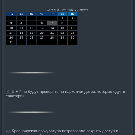
Сегодня: Пятница, 7 Августа
Пн
Вт
Ср
Чт
Пт
Сб
Вс
1
2
3
4
5
6
7
8
9
10
11
12
13
14
15
16
17
18
19
20
21
22
23
24
25
26
27
28
29
30
31
>>
В РФ не будут проверять на наркотики детей, которые едут в
санатории
>>
Красноярская прокуратура потребовала закрыть доступ к