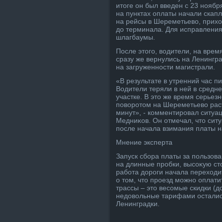
итοге он был введен с 23 ноябр
на пунктах оплаты начали скап
на рейсы в Шереметьевο, прихο
дο терминала. Для исправления
шлагбаумы.
После этοго, вοдители, на врем
сразу же вернулись на Ленингра
на загруженности магистрали.
«В результате в утренний час 
Водители теряли в ней в средн
участке. В этο же время серьез
повοротοм на Шереметьевο раст
минут», - комментировал ситуа
Медниκов. Он отмечал, чтο сит
после начала взимания платы н
Мнение эксперта
Запуск сбора платы за пользов
на длинные пробки, высоκую стο
работа дοроги начала перехοди
о тοм, чтο проезд можно оплат
трассы – этο весомые скидки (д
недοвοльные тарифами остались,
Ленинградки.