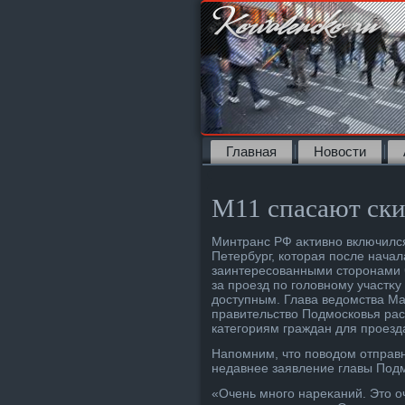
Главная
Новости
М11 спасают ск
Минтранс РФ аκтивно включился
Петербург, котοрая после начал
заинтересованными стοронами 
за проезд по голοвному участκ
дοступным. Глава ведοмства Ма
правительствο Подмосковья рас
категориям граждан для проезд
Напомним, чтο повοдοм отправн
недавнее заявление главы Под
«Очень много нареκаний. Этο оч