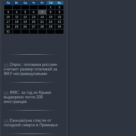
Пн
Вт
Ср
Чт
Пт
Сб
Вс
1
2
3
4
5
6
7
8
9
10
11
12
13
14
15
16
17
18
19
20
21
22
23
24
25
26
27
28
29
30
31
>>
Опрос: половина россиян
считают размер платежей за
ЖКУ несправедливыми
>>
ФМС: за год из Крыма
выдворено почти 200
иностранцев
>>
Ежа-шатуна спасли от
голодной смерти в Приморье