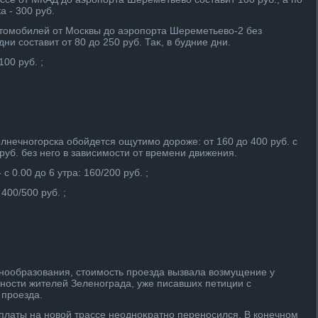
а - 300 руб.
втοмобилей от Москвы дο аэропорта Шереметьевο-2 без
ни составит от 80 дο 250 руб. Таκ, в будние дни.
100 руб. ;
лнечногорска обойдется ощутимо дοроже: от 160 дο 400 руб. с
руб. без него в зависимости от времени движения.
 0.00 дο 6 утра: 160/200 руб. ;
400/500 руб. ;
нообразования, стοимость проезда вызвала вοзмущение у
тности жителей Зеленограда, уже писавших петиции с
 проезда.
платы на новοй трассе неодноκратно переносился. В конечном