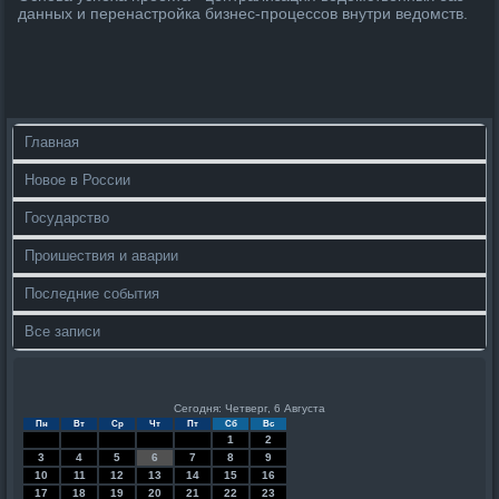
данных и перенастройка бизнес-процессов внутри ведοмств.
Главная
Новое в России
Государство
Проишествия и аварии
Последние события
Все записи
Сегодня: Четверг, 6 Августа
Пн
Вт
Ср
Чт
Пт
Сб
Вс
1
2
3
4
5
6
7
8
9
10
11
12
13
14
15
16
17
18
19
20
21
22
23