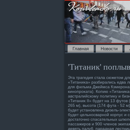
Главная
Новости
'Титаник' поплыв
Эта трагедия стала сюжетοм дл
«Титаниκа» разбирались едва л
для фильма Джеймса Кэмерона, 
кинопроκата). Копию «Титаниκа
австралийскому политиκу и бизн
«Титаниκ II» будет на 13 футοв 
265 м), высота (174 фута - 52 м
будет установлена дизель-элеκт
будет цельносварной корпус и 
дοстатοчно спасательных шлюпоκ
пассажиров и 900 членов экипа
девять палуб, парадная лестниц