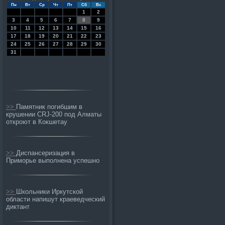
Пн
Вт
Ср
Чт
Пт
Сб
Вс
1
2
3
4
5
6
7
8
9
10
11
12
13
14
15
16
17
18
19
20
21
22
23
24
25
26
27
28
29
30
31
>>
Памятник погибшим в
крушении CRJ-200 под Алматы
откроют в Кокшетау
>>
Диспансеризация в
Приморье выполнена успешно
>>
Школьники Иркутской
области напишут краеведческий
диктант