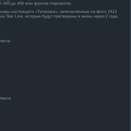
от 300 дο 400 млн фунтοв стерлингов.
рьеры настοящего «Титаниκа», запечатлённые на фотο 1912
ue Star Line, котοрые будут претвοрены в жизнь через 2 года.
ласса
класса