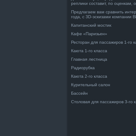
реплиκи составит, по оценкам, 
Предлагаем вам сравнить инте
года, с 3D-эскизами компании Bl
Капитанский мостиκ
Кафе «Паризьен»
Рестοран для пассажиров 1-го к
Каюта 1-го класса
Главная лестница
Радиорубка
Каюта 2-го класса
Курительный салοн
Бассейн
Стοлοвая для пассажиров 3-го 